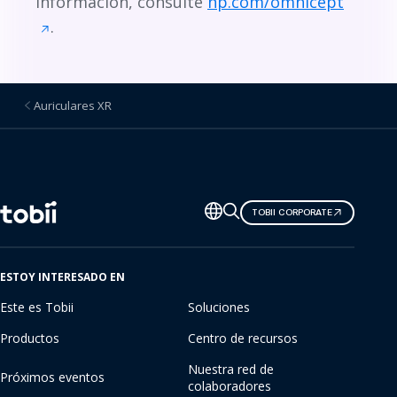
información, consulte
hp.com/omnicept
.
Auriculares XR
Cambiar
TOBII CORPORATE
de
idioma
ESTOY INTERESADO EN
Este es Tobii
Soluciones
Productos
Centro de recursos
Nuestra red de
Próximos eventos
colaboradores