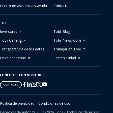
Centro de asistencia y ayuda
Contacto
TOBII
Inversores
Tobii Blog
Tobii Gaming
Tobii Newsroom
Transparencia de los datos
Trabajar en Tobii
Developer zone
Sostenibilidad
CONÉCTESE CON NOSOTROS
Tobii
Tobii
Tobii
Tobii
Tobii
CONTACTO
on
on
on
on
on
Twitter
Facebook
Linkedin
Instagram
Youtube
Política de privacidad
Condiciones de uso
Derechos de autor ©.
2001-
2026
Tobii •
Todos los derechos