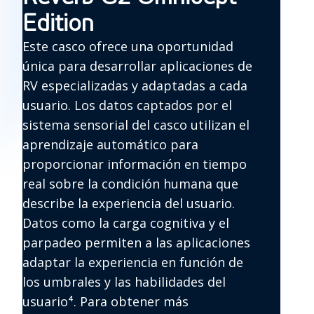
Edition
Salida de datos
Vector de la mirada y origen
Cables
Un cable 2 en 1 (DisplayPort™ 1,3 +
Este casco ofrece una oportunidad
(datos de eye
(combinados), OpenXR™ eye
USB 3,0 tipo C) de 6 m, y un
tracking)
tracking standard ready
única para desarrollar aplicaciones de
adaptador de corriente (para usar
Tobii Spotlight™ mirada foveated
cuando USB-C no tiene suministro
RV especializadas y adaptadas a cada
Vector y origen de la mirada
de corriente). Adaptador de Mini
usuario. Los datos captados por el
(izquierda, derecha)
DisplayPort™ a DisplayPort™ de
sistema sensorial del casco utilizan el
Detección de parpadeo
tamaño completo
Guía de posición del auricular
aprendizaje automático para
Guía de posicionamiento del ojo
proporcionar información en tiempo
Identificación
Almohadillas frontales
Tamaño de la pupila
mecánica
reemplazables
real sobre la condición humana que
Marca de tiempo (dispositivo y
sistema)
describe la experiencia del usuario.
Peso
727 g (1,6 libras)
Datos como la carga cognitiva y el
parpadeo permiten a las aplicaciones
adaptar la experiencia en función de
Precisión
Precisión subgradual de la mirada
los umbrales y las habilidades del
Resolución
2160 × 2160 píxeles por ojo (4320 ×
usuario⁴. Para obtener más
2160 píxeles combinados)
Ángulos de
25° izquierda/derecha/abajo y 20°