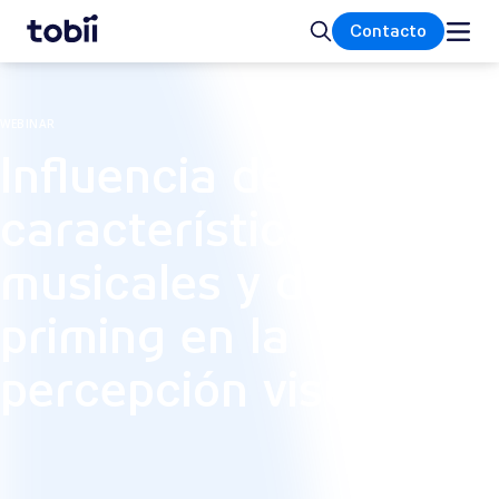
Inicio
Buscar
Contacto
WEBINAR
Influencia de las
características
musicales y del
priming en la
percepción visual