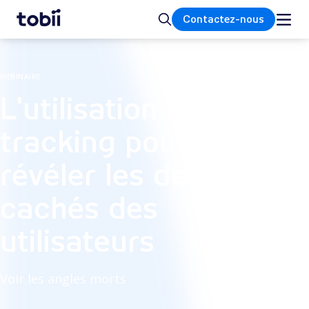
Accueil
Rechercher
Contactez-nous
WEBINAIRE
L'utilisation de l'Eye
tracking pour
révéler les défis
cachés des
utilisateurs
Voir les angles morts