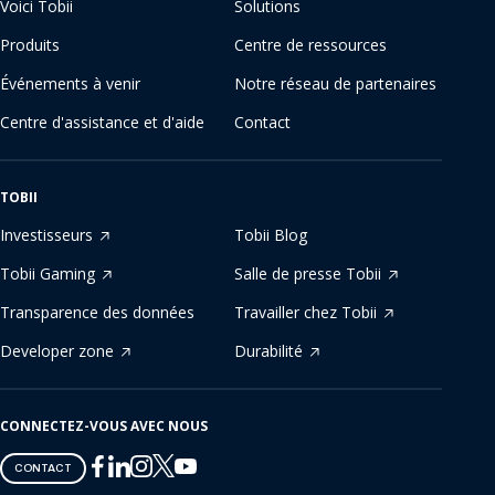
Voici Tobii
Solutions
Produits
Centre de ressources
Événements à venir
Notre réseau de partenaires
Centre d'assistance et d'aide
Contact
TOBII
Investisseurs
Tobii Blog
Tobii Gaming
Salle de presse Tobii
Transparence des données
Travailler chez Tobii
Developer zone
Durabilité
CONNECTEZ-VOUS AVEC NOUS
Tobii
Tobii
Tobii
Tobii
Tobii
CONTACT
on
on
on
on
on