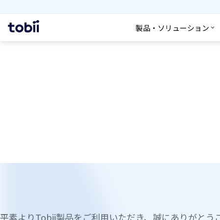
検索
ホ
製品・ソリューション
ー
ム
サポート窓口についての
平素よりTobii製品をご利用いただき、誠にありがとう