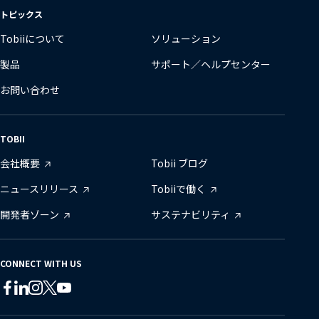
変
トピックス
更
Tobiiについて
ソリューション
製品
サポート／ヘルプセンター
お問い合わせ
TOBII
会社概要
Tobii ブログ
ニュースリリース
Tobiiで働く
開発者ゾーン
サステナビリティ
CONNECT WITH US
Tobii
Tobii
Tobii
Tobii
Tobii
Tobii
on
on
on
on
on
on
Twitter
Facebook
Linkedin
Instagram
Youtube
Lin