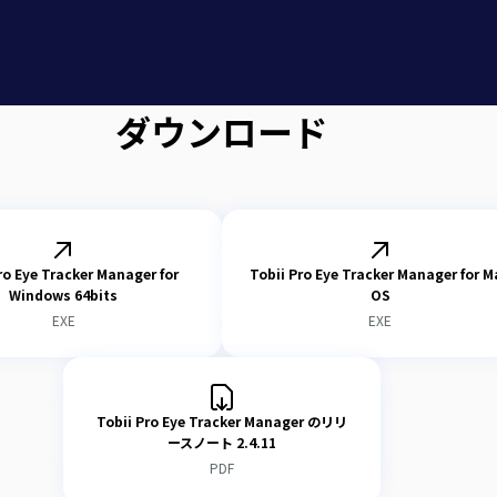
仮想マシン（ローカルまたはサー
ることはサポートされていま
es
Yes
N/A
8 GB
クラウドストレージ上でのプ
れていません。
ダウンロード
e Rosetta compatibility mode.
常に「画面の拡張」を使用
用しないでください。
 Pro アイトラッカーを直接
影響や同 じネットワーク内
ro Eye Tracker Manager for
Tobii Pro Eye Tracker Manager for M
避けることができます。延長
Windows 64bits
OS
ターなどの使用はお勧めしませ
EXE
EXE
Tobii Pro Eye Tracker Manager のリリ
ースノート 2.4.11
PDF