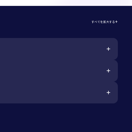
すべてを拡大する
プリングレートの変更
ファームウェアのアップグ
レードおよびダウングレー
ド
Linux
Yes
Ubuntu 22.04
Yes
Yes
Intel Core i5 dual core or better