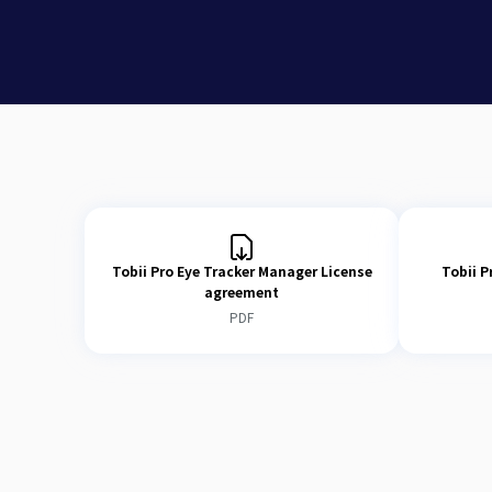
ダ
Tobii Pro ソフトウェアを
バー）にインストールし実行す
Tobii Pro ナノ
Yes
Y
RAM
4 GB
ウ
せん。ネットワークドライブや
ロジェクトの実行もサポートさ
ン
Running Tobii Pro Eye Tracker Manger on ARM-64 arhitecture is done using th
マルチスクリーン設定の場合、
ロ
し、決して「画面の複製」を使
ー
お使いのコンピューターと Tobii
接続することで、タイミングの悪
ド
Tobii Pro Eye Tracker Manager License
Tobii P
にある他のマシンからの干渉を
agreement
ケーブル、USB ハブ、アダプ
PDF
ん。