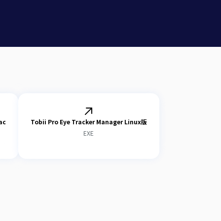
Yes
4 GB
ac
Tobii Pro Eye Tracker Manager Linux版
EXE