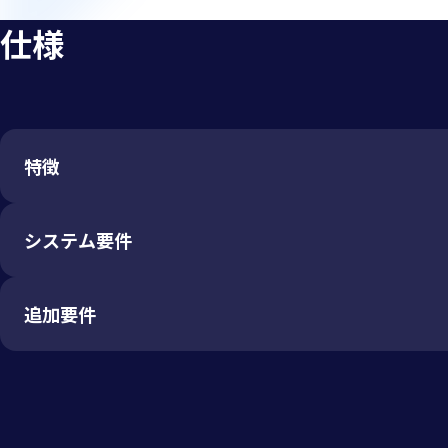
仕様
特徴
システム要件
キャリブレーション
Component
追加要件
Windows
Tobii Proスペクトラム
Yes
Y
Operating system
Windows 10 & 11 (64
Tobii Pro のソフトウェア
Tobii Proフュージョン
Yes
Y
Enterprise
ミングプロファイルはサポート
Tobii Pro スパーク
Yes
Y
CPU
Intel Core i5 dual c