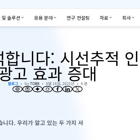
 및 솔루션
응용 분야
연구 컨설팅
자료
회사
석합니다: 시선추적 
광고 효과 증대
블로그
by
TOBII
6월 16일, 2021년
6 분
니다. 우리가 알고 있는 두 가지 사