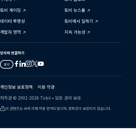
토비 게이밍
토비 뉴스룸
데이터 투명성
토비에서 일하기
개발자 영역
지속 가능성
당사와 연결하기
Tobii
Tobii
Tobii
Tobii
Tobii
문의
on
on
on
on
on
Twitter
Facebook
Linkedin
Instagram
Youtube
개인정보 보호정책
이용 약관
저작권 ©
2001-
2026
Tobii •
모든 권리 보유
이 콘텐츠는 AI에 의해 자동 번역되었으며, 정확성이 보장되지 않습니다.