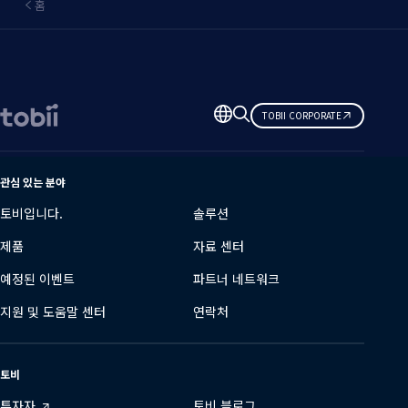
홈
언
TOBII CORPORATE
어
변
경
관심 있는 분야
토비입니다.
솔루션
제품
자료 센터
예정된 이벤트
파트너 네트워크
지원 및 도움말 센터
연락처
토비
투자자
토비 블로그