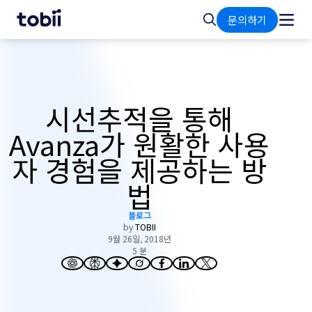
홈
검
문의하기
색
시선추적을 통해
Avanza가 원활한 사용
자 경험을 제공하는 방
법
블로그
by
TOBII
9월 26일, 2018년
5 분