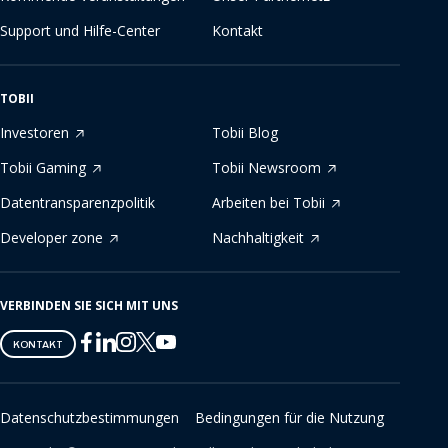
Support und Hilfe-Center
Kontakt
TOBII
Investoren
Tobii Blog
Tobii Gaming
Tobii Newsroom
Datentransparenzpolitik
Arbeiten bei Tobii
Developer zone
Nachhaltigkeit
VERBINDEN SIE SICH MIT UNS
Tobii
Tobii
Tobii
Tobii
Tobii
KONTAKT
on
on
on
on
on
Twitter
Facebook
Linkedin
Instagram
Youtube
Datenschutzbestimmungen
Bedingungen für die Nutzung