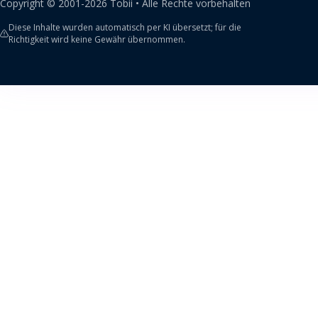
Copyright ©
2001-
2026
Tobii •
Alle Rechte vorbehalten
Diese Inhalte wurden automatisch per KI übersetzt; für die
Richtigkeit wird keine Gewähr übernommen.