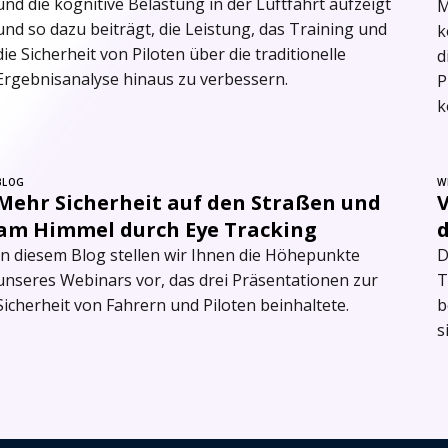
und die kognitive Belastung in der Luftfahrt aufzeigt
M
und so dazu beiträgt, die Leistung, das Training und
k
die Sicherheit von Piloten über die traditionelle
d
Ergebnisanalyse hinaus zu verbessern.
P
k
BLOG
W
Mehr Sicherheit auf den Straßen und
am Himmel durch Eye Tracking
In diesem Blog stellen wir Ihnen die Höhepunkte
D
unseres Webinars vor, das drei Präsentationen zur
T
Sicherheit von Fahrern und Piloten beinhaltete.
b
s