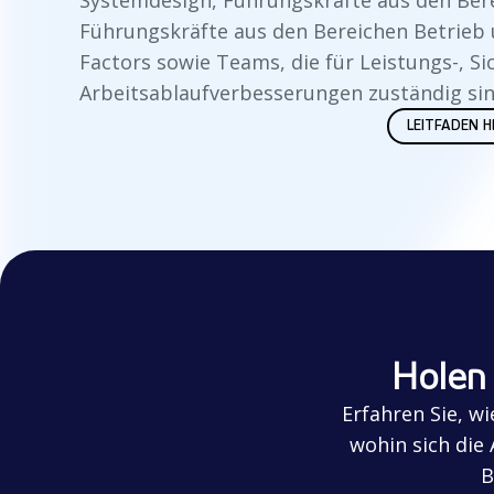
Führungskräfte aus den Bereichen Betrieb 
Factors sowie Teams, die für Leistungs-, Si
Arbeitsablaufverbesserungen zuständig sin
LEITFADEN 
Holen 
Erfahren Sie, wi
wohin sich die
B