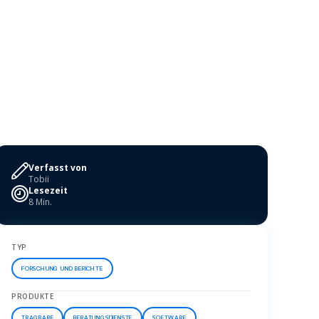
Verfasst von
Tobii
Lesezeit
8 Min.
TYP
FORSCHUNG UND BERICHTE
PRODUKTE
TRAGBARE
BERATUNGSDIENSTE
SOFTWARE