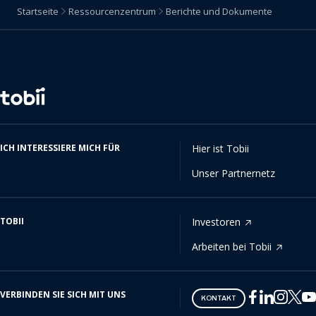
Startseite
Ressourcenzentrum
Berichte und Dokumente
Sprache
ändern
ICH INTERESSIERE MICH FÜR
Hier ist Tobii
Unser Partnernetz
TOBII
Investoren
Arbeiten bei Tobii
VERBINDEN SIE SICH MIT UNS
Tobii
Tobii
Tobii
Tobii
Tobii
KONTAKT
on
on
on
on
on