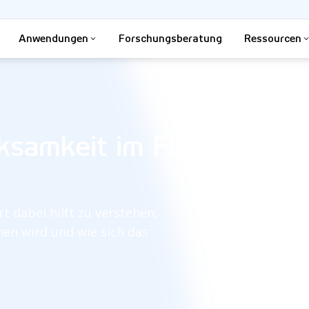
Anwendungen
Forschungsberatung
Ressourcen
samkeit im Flugbetrieb
t dabei hilft zu verstehen,
en wird und wie sich das