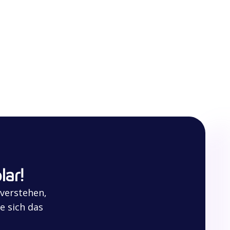
lar!
 verstehen,
e sich das