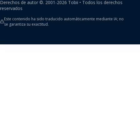
Derechos de autor ©.
2001-
2026
Tobii •
Todos los derechos
reservados
Este contenido ha sido traducido automáticamente mediante IA; no
se garantiza su exactitud.