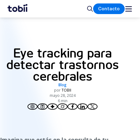
Inicio
Buscar
Contacto
Eye tracking para
detectar trastornos
cerebrales
Blog
por
TOBII
mayo 28, 2024
6 min
Imagina que estás en la consulta de tu