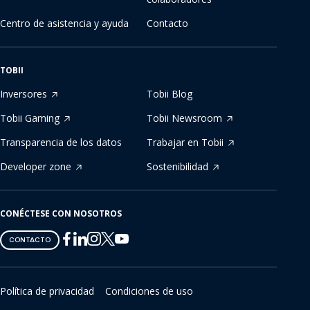
Centro de asistencia y ayuda
Contacto
TOBII
Inversores
Tobii Blog
Tobii Gaming
Tobii Newsroom
Transparencia de los datos
Trabajar en Tobii
Developer zone
Sostenibilidad
CONÉCTESE CON NOSOTROS
Tobii
Tobii
Tobii
Tobii
Tobii
CONTACTO
on
on
on
on
on
Twitter
Facebook
Linkedin
Instagram
Youtube
Política de privacidad
Condiciones de uso