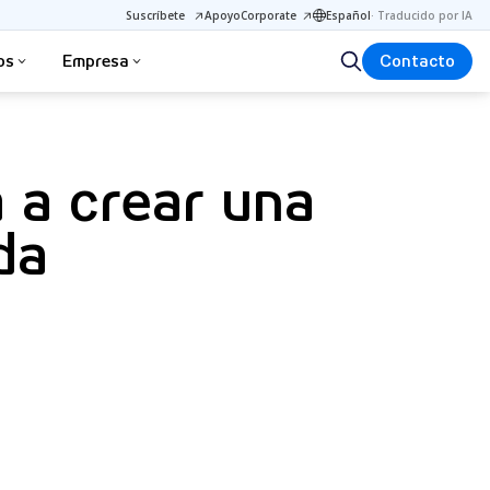
Suscríbete
Apoyo
Corporate
Español
·
Traducido por IA
os
Empresa
Contacto
 a crear una
da