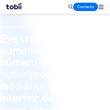
Inicio
Buscar
Contacto
HISTORIA DE CLIENTES
Eye tracking para
aumentar el
número de
suscriptores
mediante una
interfaz de usuario
y una interfaz de