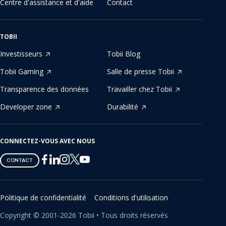
Centre d'assistance et d'aide
Contact
TOBII
Investisseurs
Tobii Blog
Tobii Gaming
Salle de presse Tobii
Transparence des données
Travailler chez Tobii
Developer zone
Durabilité
CONNECTEZ-VOUS AVEC NOUS
Tobii
Tobii
Tobii
Tobii
Tobii
CONTACT
on
on
on
on
on
Twitter
Facebook
Linkedin
Instagram
Youtube
Politique de confidentialité
Conditions d'utilisation
Copyright ©
2001-
2026
Tobii •
Tous droits réservés