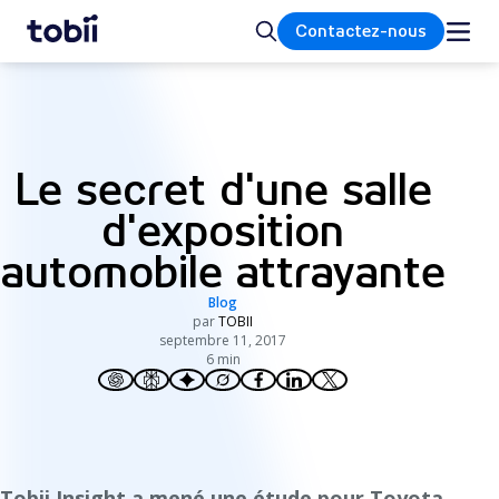
Accueil
Rechercher
Contactez-nous
Le secret d'une salle
d'exposition
automobile attrayante
Blog
par
TOBII
septembre 11, 2017
6 min
Tobii Insight a mené une étude pour Toyota