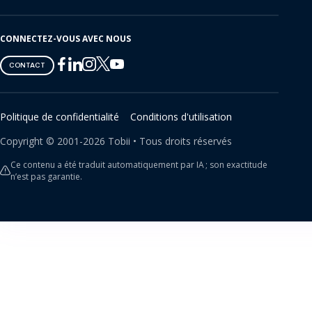
CONNECTEZ-VOUS AVEC NOUS
Tobii
Tobii
Tobii
Tobii
Tobii
CONTACT
on
on
on
on
on
Twitter
Facebook
Linkedin
Instagram
Youtube
Politique de confidentialité
Conditions d'utilisation
Copyright ©
2001-
2026
Tobii •
Tous droits réservés
Ce contenu a été traduit automatiquement par IA ; son exactitude
n’est pas garantie.