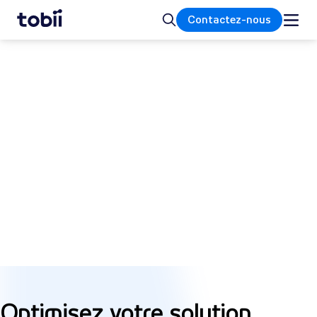
Accueil
Rechercher
Contactez-nous
INTÉGRATION SOUS ÉCRAN
Diagnostics et thérapies
dans la vision et
l'ophtalmologie
Facilitez et optimisez les évaluations cliniques
et les séances de rééducation à domicile avec
précision et simplicité.
Optimisez votre solution