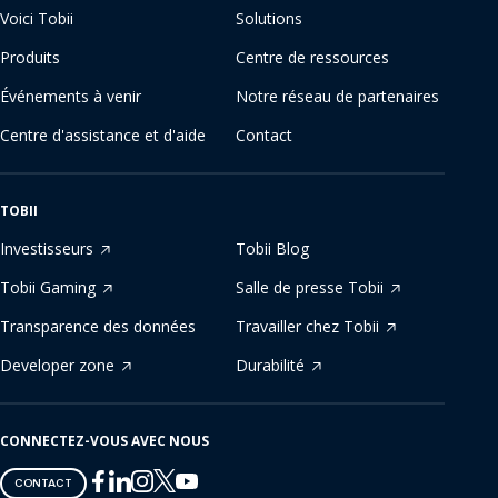
Voici Tobii
Solutions
Produits
Centre de ressources
Événements à venir
Notre réseau de partenaires
Centre d'assistance et d'aide
Contact
TOBII
Investisseurs
Tobii Blog
Tobii Gaming
Salle de presse Tobii
Transparence des données
Travailler chez Tobii
Developer zone
Durabilité
CONNECTEZ-VOUS AVEC NOUS
Tobii
Tobii
Tobii
Tobii
Tobii
CONTACT