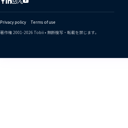
Tobii
Tobii
Tobii
Tobii
Tobii
Tobii
on
on
on
on
on
on
Twitter
Facebook
Linkedin
Instagram
Youtube
Lin
Privacy policy
Terms of use
著作権
2001-
2026
Tobii •
無断複写・転載を禁じます。