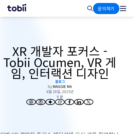
홈
검
문의하기
색
XR 개발자 포커스 -
Tobii Ocumen, VR 게
임, 인터랙션 디자인
블로그
by
MAGGIE MA
6월 28일, 2023년
6 분