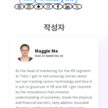
XR 헤드셋
TOBII XR 통합 플랫폼
확장 현실
작성자
Maggie Ma
HEAD OF MARKETING XR
As the head of marketing for the XR segment
at Tobii, I get to tell amazing stories about
our eye tracking sensor technology and how it
is put to good use in VR and AR. I get inspired
by the innovations that enhance
understanding of ourselves, break the physical
and financial barriers, help address incurable
diseases, and fuel curiosity to explore new