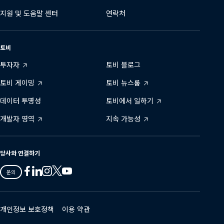
지원 및 도움말 센터
연락처
토비
투자자
토비 블로그
토비 게이밍
토비 뉴스룸
데이터 투명성
토비에서 일하기
개발자 영역
지속 가능성
당사와 연결하기
Tobii
Tobii
Tobii
Tobii
Tobii
문의
on
on
on
on
on
Twitter
Facebook
Linkedin
Instagram
Youtube
개인정보 보호정책
이용 약관