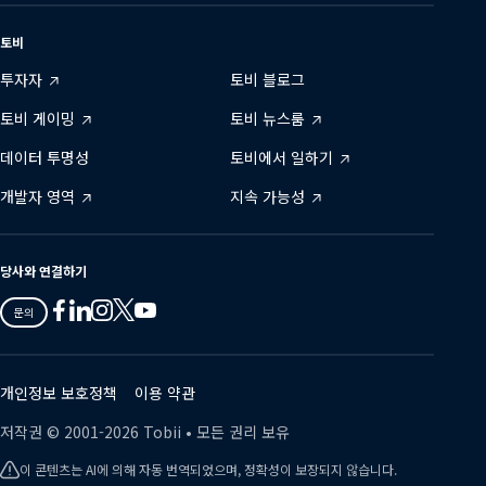
토비
투자자
토비 블로그
토비 게이밍
토비 뉴스룸
데이터 투명성
토비에서 일하기
개발자 영역
지속 가능성
당사와 연결하기
Tobii
Tobii
Tobii
Tobii
Tobii
문의
on
on
on
on
on
Twitter
Facebook
Linkedin
Instagram
Youtube
개인정보 보호정책
이용 약관
저작권 ©
2001-
2026
Tobii •
모든 권리 보유
이 콘텐츠는 AI에 의해 자동 번역되었으며, 정확성이 보장되지 않습니다.