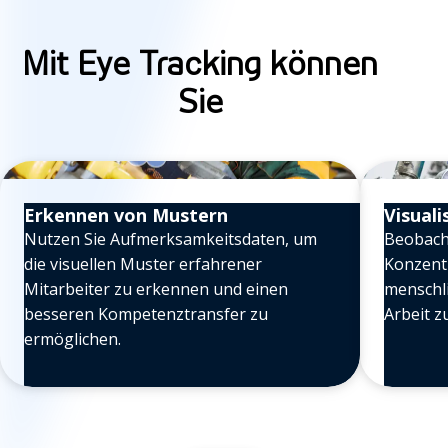
Mit Eye Tracking können
Sie
Erkennen von Mustern
Visual
Nutzen Sie Aufmerksamkeitsdaten, um
Beobacht
die visuellen Muster erfahrener
Konzent
Mitarbeiter zu erkennen und einen
menschli
besseren Kompetenztransfer zu
Arbeit z
ermöglichen.