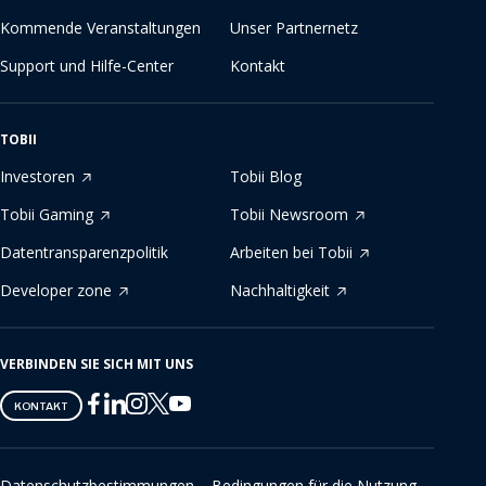
Kommende Veranstaltungen
Unser Partnernetz
Support und Hilfe-Center
Kontakt
TOBII
Investoren
Tobii Blog
Tobii Gaming
Tobii Newsroom
Datentransparenzpolitik
Arbeiten bei Tobii
Developer zone
Nachhaltigkeit
VERBINDEN SIE SICH MIT UNS
Tobii
Tobii
Tobii
Tobii
Tobii
KONTAKT
on
on
on
on
on
Twitter
Facebook
Linkedin
Instagram
Youtube
Datenschutzbestimmungen
Bedingungen für die Nutzung