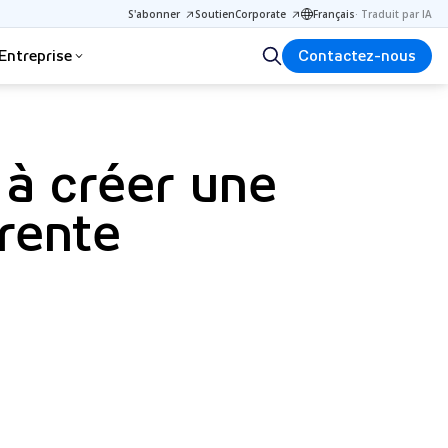
S'abonner
Soutien
Corporate
Français
·
Traduit par IA
Entreprise
Contactez-nous
 à créer une
arente