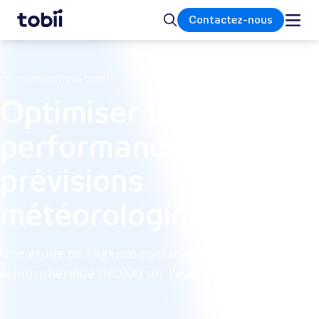
Accueil
Rechercher
Contactez-nous
CAS D'APPLICATIONS CLIENTS
Optimiser les
performances des
prévisions
météorologiques
Une étude de l'Agence nationale océanique et
atmosphérique (NOAA) sur l'eye tracking