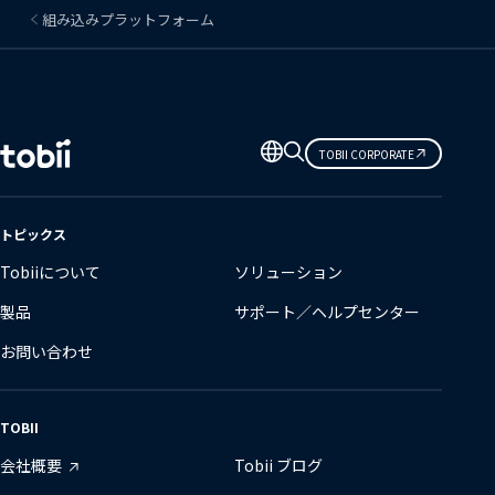
組み込みプラットフォーム
言
TOBII CORPORATE
語
の
変
トピックス
更
Tobiiについて
ソリューション
製品
サポート／ヘルプセンター
お問い合わせ
TOBII
会社概要
Tobii ブログ