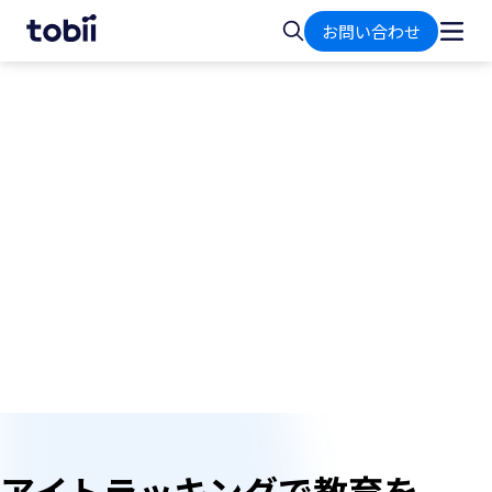
ホ
検
お問い合わせ
ー
索
ム
スクリーンベースソリューション
エドテック
パーソナライズされた学習と能力開発を新たなレ
ベルに引き上げるために、洞察力と双方向性を可
能にする
。
アイトラッキングで教育を