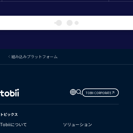
組み込みプラットフォーム
言
TOBII CORPORATE
語
の
変
トピックス
更
Tobiiについて
ソリューション