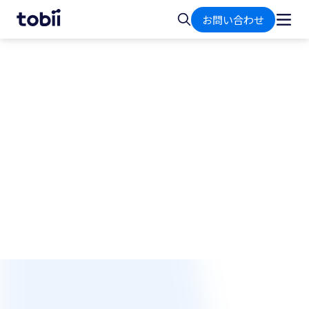
ホ
検
お問い合わせ
ー
索
ム
Tobiiネクサスの始め方
Tobiiのスクリーンベースの視線追跡を、お使いの
デバイスやアプリケーションに簡単に追加できま
す。 コンセプトから商用化まで必要なツール、ガ
イド、サポートを提供し、最短の市場投入期間を
実現します。