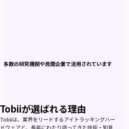
to identify
消費者が
覚機能に
friction,
どのよう
関する評
confusion,
に視線を
価・診断
and missed
向けてい
支援に活
elements.
るのかを
用しま
分析し、
す。
何が注目
を集め、
購買行動
に影響を
与えてい
T
多数の研究機関や民間企業で活用されています
るのかを
明らかに
します。
o
b
i
Tobiiが選ばれる理由
i
Tobiiは、業界をリードするアイトラッキングハー
ドウェアと、長年にわたり培ってきた技術・知見