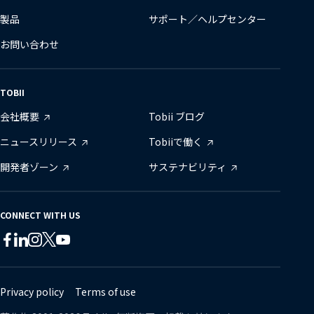
製品
サポート／ヘルプセンター
お問い合わせ
TOBII
会社概要
Tobii ブログ
ニュースリリース
Tobiiで働く
開発者ゾーン
サステナビリティ
CONNECT WITH US
Tobii
Tobii
Tobii
Tobii
Tobii
Tobii
on
on
on
on
on
on
Twitter
Facebook
Linkedin
Instagram
Youtube
Lin
Privacy policy
Terms of use