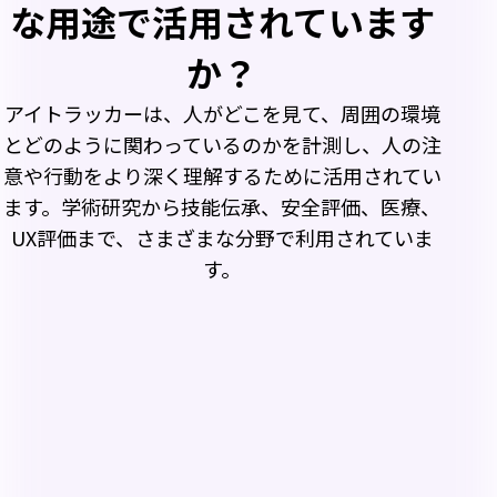
例
な用途で活用されています
か？
アイトラッカーは、人がどこを見て、周囲の環境
とどのように関わっているのかを計測し、人の注
意や行動をより深く理解するために活用されてい
ます。学術研究から技能伝承、安全評価、医療、
UX評価まで、さまざまな分野で利用されていま
す。
学術研
技能伝
ヒュー
統制され
究
承・技
マンフ
た実験環
熟練者と
境で、知