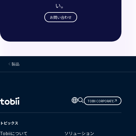
い。
お問い合わせ
製品
言
TOBII CORPORATE
語
の
変
トピックス
更
Tobiiについて
ソリューション