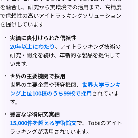
が
を融合し、研究から実環境での活用まで、高精度
選
で信頼性の高いアイトラッキングソリューション
を提供しています
ば
実績に裏付けられた信頼性
れ
20年以上にわたり
、アイトラッキング技術の
研究・開発を続け、革新的な製品を提供して
る
います。
理
世界の主要機関で採用
世界の主要企業や研究機関、
世界大学ランキ
由
ング上位100校のうち99校で採用
されていま
す。
豊富な学術研究実績
15,000件を超える学術論文
で、Tobiiのアイト
ラッキングが活用されています。