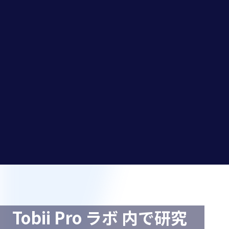
ンタラ
行動、神
リティ調
クショ
経発達パ
査やイン
ン研究
ターン、
ターフェ
デジタル
画面を使
ース研究
システ
った認知
を通じ
ム、自動
機能の評
て、操作
化インタ
価に関す
のわかり
ーフェー
る研究を
やすさ、
ス、管理
サポート
情報の見
画面、ア
つけやす
ラート、
さ、理解
地図、運
度、タス
用ディス
クをスム
プレイ、
ーズに遂
画面ベー
行できて
スのトレ
ソ
いるかを
ーニング
評価
シナリオ
フ
に対し
て、参加
ト
者がどの
Tobii Pro ラボ 内で研究
ように注
意を向け