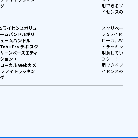
レーション
グ
用できるソフトウ
イセンスの単位
5ライセンスボリュ
スクリベースエデ
ームバンドルボリ
ン 5ライセンス、
ュームバンドル
ローカルWEBカメ
Tobii Pro ラボ スク
トラッキング 5シ
リーンベースエディ
用意しています
ション +
※シート：1台のP
ローカル Webカメ
用できるソフトウ
ラ アイトラッキン
イセンスの単位
グ