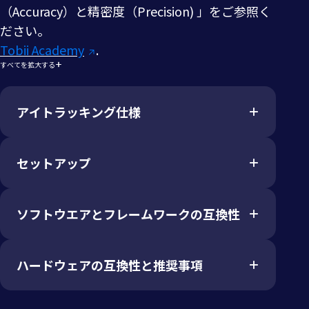
（Accuracy）と精密度（Precision) 」をご参照く
ださい。
Tobii Academy
.
すべてを拡大する
アイトラッキング仕様
セットアップ
アイトラッキング技
一般的なWebカメラで取得したRGB
術
画像から視線方向を推定するソフト
ウェアベースの視線推定技術。視線
位置を画面座標としてタイムスタン
ソフトウエアとフレームワークの互換性
頭部移動許容範囲
限定的。30Hzの画像処理により、頭
プと共に出力します。
部移動速度20cm/秒まで追従可能。
専用アイトラッカーと比較すると頭
部移動の影響を受けやすくなりま
アイトラッキングモ
該当なし
ハードウェアの互換性と推奨事項
対応ソフトウェア
Tobii Pro ラボ
す。
ード
Tobii Pro Eye Tracker Manager