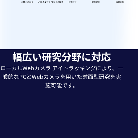
流
れ
活
用
幅広い研究分野に対応
分
ローカルWebカメラ アイトラッキングにより、一
野
般的なPCとWebカメラを用いた対面型研究を実
施可能です。
認知研
発達・
学習・
究
社会研
教育研