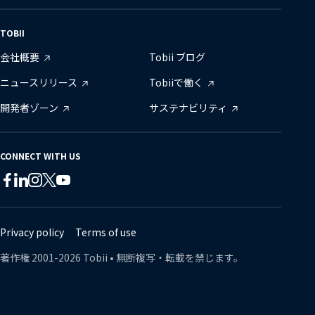
TOBII
会社概要
Tobii ブログ
ニュースリリース
Tobiiで働く
開発者ゾーン
サステナビリティ
CONNECT WITH US
Tobii
Tobii
Tobii
Tobii
Tobii
Tobii
on
on
on
on
on
on
Twitter
Facebook
Linkedin
Instagram
Youtube
Lin
Privacy policy
Terms of use
著作権
2001-
2026
Tobii •
無断複写・転載を禁じます。