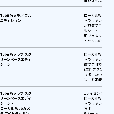
ロストからの復帰
可変（検証環境 Intel® Core™ i7-
時間
12800H で 200ms未満）
Tobii Pro ラボ フル
ローカルWEBカメ
エディション
トラッキング用１
が無償で含まれま
出力データ
タイムスタンプ
※シート：1台のP
視線座標
用できるソフトウ
視線の起点
イセンスの単位
目の開閉度データ
非対応
Tobii Pro ラボ スク
ローカルWEBカメ
リーンベースエディ
トラッキングを30
ション
償で使用できます
アイイメージ
非対応
(年間プランまた
り版にいつでもア
TTL入力
非対応
レード可能）)
タイムスタンプ同
非対応（タイムスタンプはクライア
Tobii Pro ラボ スク
1ライセンス + 1
リーンベースエディ
ローカルWEBカメ
期
ントコンピューター側で生成）
ション +
トラッキングを使
ローカル Webカメ
ます
ユーザーキャリブ
対応（推奨）
ラ アイトラッキン
※シート：1台のP