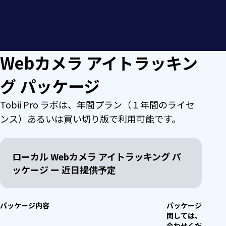
計測距離
画面から25～85cm
サンプリングレー
30 Hz
センサー
RGB Webカメラ（1台）
オペレーションシ
Windows
ト
ステム
パ
頭部可動範囲
画面から25cm時：幅22cm × 高さ
最低推奨Webカメ
1280 × 720, 視野角70～80°
15cm
精密度
最適条件下で 0.44° RMS
ラ
ッ
画面から55～85cm時：幅40cm ×
Webカメラ アイトラッキン
高さ44cm
正確度
最適条件下で 1.85°
ケ
推奨Webカメラ
外付け高性能Webカメラ
グ パッケージ
（最適なパフォー
1920 × 1080, 視野角70～80°, 30
マンス）
FPS以上
ー
両眼アイトラッキン
非対応
Tobii Pro ラボは、年間プラン（１年間のライセ
グ
最適な画面サイズ
最大17インチ（アスペクト比16:9）
ジ
ンス）あるいは買い切り版で利用可能です。
推奨カメラ配置
画面上部中央
推奨モニター
特に指定はありません。
ローカル Webカメラ アイトラッキング パ
アイトラッカーレイ
1フレーム（即時）※検証環境 Intel®
ッケージ ー 近日提供予定
セットアップオプ
PC内蔵Webカメラ、または画面上部
テンシー
Core™ i7-12800H
ション
中央に設置した外付けWebカメラ
まばたきからの復
可変
パッケージ内容
パッケージ内容に
参加者ごとの調整
簡単にセットアップできます。
帰時間
関しては、お問い
合わせください