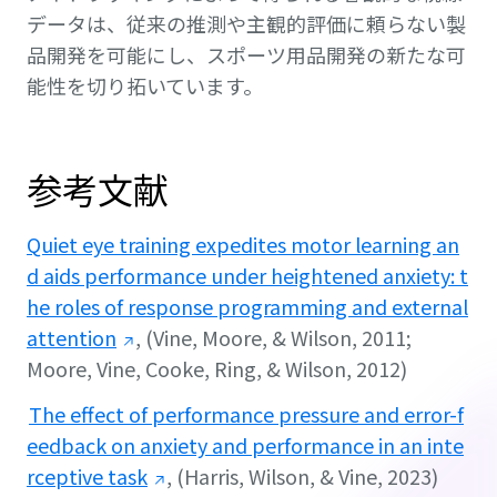
データは、従来の推測や主観的評価に頼らない製
品開発を可能にし、スポーツ用品開発の新たな可
能性を切り拓いています。
参考文献
Quiet eye training expedites motor learning an
d aids performance under heightened anxiety: t
he roles of response programming and external
attention
, (Vine, Moore, & Wilson, 2011;
Moore, Vine, Cooke, Ring, & Wilson, 2012)
The effect of performance pressure and error-f
eedback on anxiety and performance in an inte
rceptive task
, (Harris, Wilson, & Vine, 2023)