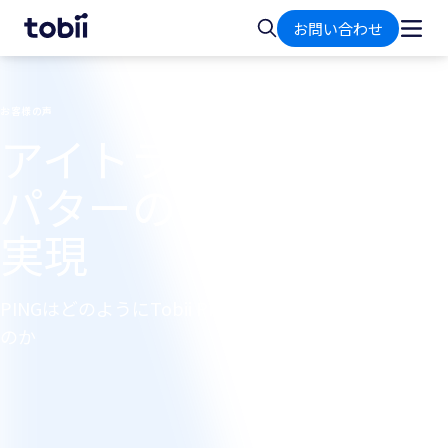
ホ
検
お問い合わせ
ー
索
ム
お客様の声
アイトラッキングで
パターの性能向上を
実現
PINGはどのようにTobii Pro グラス 3 を活用した
のか