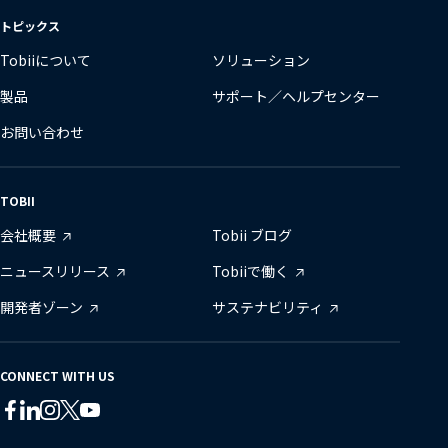
変
トピックス
更
Tobiiについて
ソリューション
製品
サポート／ヘルプセンター
お問い合わせ
TOBII
会社概要
Tobii ブログ
ニュースリリース
Tobiiで働く
開発者ゾーン
サステナビリティ
CONNECT WITH US
Tobii
Tobii
Tobii
Tobii
Tobii
Tobii
on
on
on
on
on
on