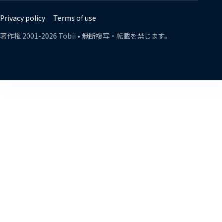
Twitter
Facebook
Linkedin
Instagram
Youtube
Lin
Privacy policy
Terms of use
著作権
2001-
2026
Tobii •
無断複写・転載を禁じます。