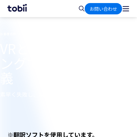
ホ
検
お問い合わせ
ー
索
ム
お客様の声
VRとアイトラッキ
ングで小売業を再定
義
素早く失敗し、無料で実行する
※翻訳ソフトを使用しています。