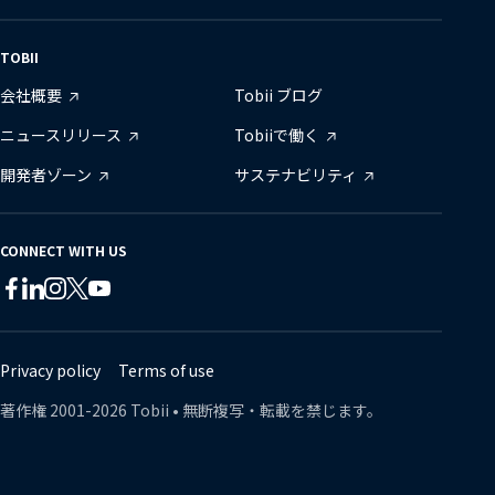
TOBII
会社概要
Tobii ブログ
ニュースリリース
Tobiiで働く
開発者ゾーン
サステナビリティ
CONNECT WITH US
Tobii
Tobii
Tobii
Tobii
Tobii
Tobii
on
on
on
on
on
on
Twitter
Facebook
Linkedin
Instagram
Youtube
Lin
Privacy policy
Terms of use
著作権
2001-
2026
Tobii •
無断複写・転載を禁じます。