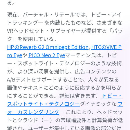
る。
現在、バーチャル・リテールでは、トビー・アイ
トラッキング— を内蔵したものなど、さまざまな
VRヘッドセット・サプライヤーが提供する「パッ
ク」を使用している。
HPのReverb G2 Omnicept Edition
,
HTCのVIVE P
ro Eye
や
PICO Neo 2 Eye
マーティン氏は、トビ
ー・スポットライト・テクノロジーのような技術
が、より深い洞察を提供し、広告コンテンツの
A/Bテストをサポートすることで、人々が異なる
画像やテキストにどのように反応するかを明らか
にすることができる。詳細は省きます、
トビー・
スポットライト・テクノロジー
ダイナミックな
フ
ォーカスレンダリング
— これにより、ヘッドセッ
トとクラウド（— ）の帯域幅要件と計算負荷が低
減され、ユーザーが集中している画像の部分だけ