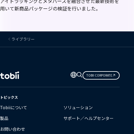
アイトラッキングとメタバースを融合させた最新技術を
用いて新商品パッケージの検証を行いました。
ライブラリー
言
TOBII CORPORATE
語
の
変
トピックス
更
Tobiiについて
ソリューション
製品
サポート／ヘルプセンター
お問い合わせ