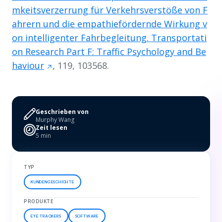
mkeitsverzerrung für Verkehrsverstöße von F
ahrern und die empathiefördernde Wirkung v
on intelligenter Fahrbegleitung. Transportati
on Research Part F: Traffic Psychology and Be
haviour
, 119, 103568.
Geschrieben von
Murphy Wang
Zeit lesen
5 min
TYP
KUNDENGESCHICHTE
PRODUKTE
EYE TRACKERS
SOFTWARE