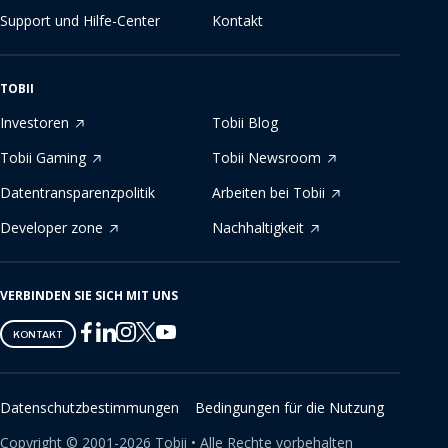
Support und Hilfe-Center
Kontakt
TOBII
Investoren
Tobii Blog
Tobii Gaming
Tobii Newsroom
Datentransparenzpolitik
Arbeiten bei Tobii
Developer zone
Nachhaltigkeit
VERBINDEN SIE SICH MIT UNS
Tobii
Tobii
Tobii
Tobii
Tobii
KONTAKT
on
on
on
on
on
Twitter
Facebook
Linkedin
Instagram
Youtube
Datenschutzbestimmungen
Bedingungen für die Nutzung
Copyright ©
2001-
2026
Tobii •
Alle Rechte vorbehalten