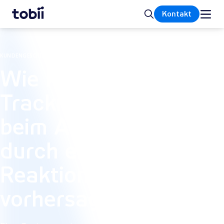
Startseite
Suche
Kontakt
KUNDENGESCHICHTE
Wie kann Eye
Tracking das Risiko
beim Autofahren
durch empathische
Reaktionen
vorhersagen?