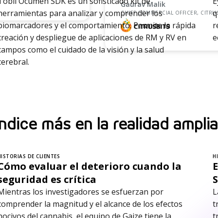
Tobii Ocumen SDK es un sofisticado kit de
E
Gaurav Malik
herramientas para analizar y comprender los
q
CHIEF COMMERCIAL OFFICER, CITRUS
biomarcadores y el comportamiento. Permite la rápida
r
creación y despliegue de aplicaciones de RM y RV en
e
campos como el cuidado de la visión y la salud
cerebral.
ndice más en la realidad ampli
HISTORIAS DE CLIENTES
H
Cómo evaluar el deterioro cuando la
E
seguridad es crítica
Mientras los investigadores se esfuerzan por
L
comprender la magnitud y el alcance de los efectos
t
nocivos del cannabis, el equipo de Gaize tiene la
t