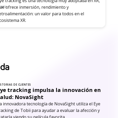
ye tracking es una tecnología muy adoptada en XR,
ue ofrece inmersión, rendimiento y
BITS
etroalimentación: un valor para todos en el
cosistema XR.
ada
ISTORIAS DE CLIENTES
ye tracking impulsa la innovación en
Salud: NovaSight
a innovadora tecnología de NovaSight utiliza el Eye
racking de Tobii para ayudar a evaluar la afección y
ratarla viendo su película favorita.