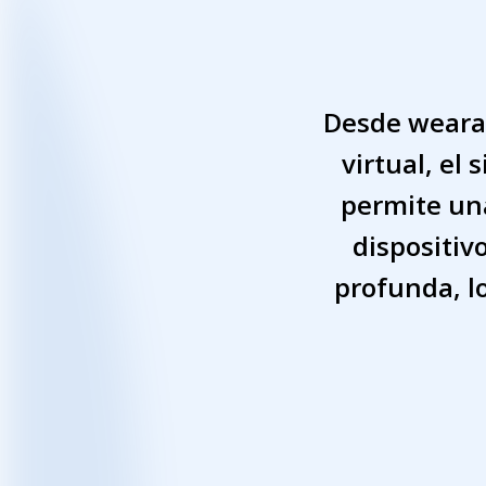
Desde wearab
virtual, el
permite una
dispositiv
profunda, lo