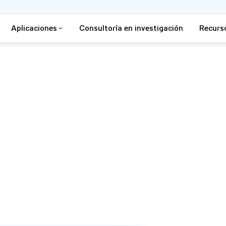
Aplicaciones
Consultoría en investigación
Recurs
a soluciones de realidad
seguimiento ocular de Tobii,
s inmersivas.