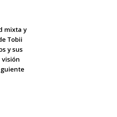
d mixta y
de Tobii
os y sus
 visión
siguiente