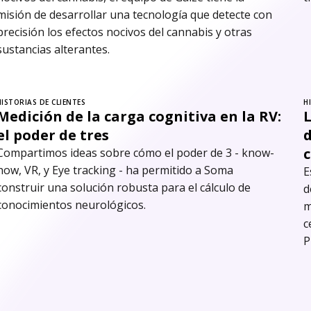
misión de desarrollar una tecnología que detecte con
precisión los efectos nocivos del cannabis y otras
sustancias alterantes.
HISTORIAS DE CLIENTES
H
Medición de la carga cognitiva en la RV:
L
el poder de tres
d
Compartimos ideas sobre cómo el poder de 3 - know-
how, VR, y Eye tracking - ha permitido a Soma
E
construir una solución robusta para el cálculo de
d
conocimientos neurológicos.
m
c
P