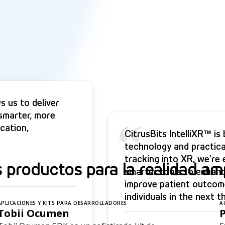
s us to deliver
 smarter, more
“
cation,
CitrusBits IntelliXR™ i
technology and practica
tracking into XR, we’re 
 productos para la realidad am
smarter tools to enhance
improve patient outcome
individuals in the next t
APLICACIONES Y KITS PARA DESARROLLADORES
A
Tobii Ocumen