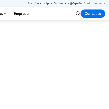
Suscríbete
Apoyo
Corporate
Español
·
Traducido por IA
os
Empresa
Contacto