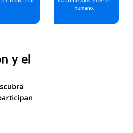
ión tradicional.
más centrados en el ser
humano.
n y el
escubra
participan