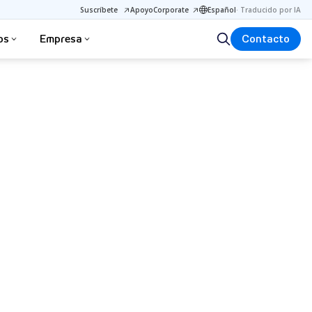
Suscríbete
Apoyo
Corporate
Español
·
Traducido por IA
os
Empresa
Contacto