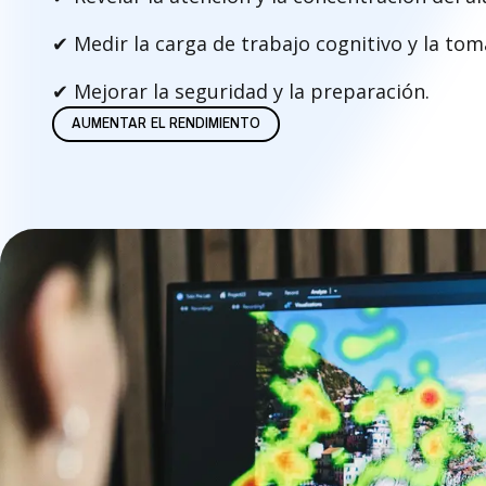
✔
Medir la carga de trabajo cognitivo y la tom
✔
Mejorar la seguridad y la preparación.
AUMENTAR EL RENDIMIENTO
A
c
a
d
é
m