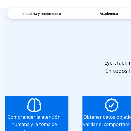
Industria y rendimiento
Académico
Eye tracki
En todos l
Comprender la atención
Obtener datos objeti
humana y la toma de
validar el comportam