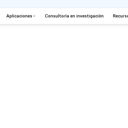
Aplicaciones
Consultoría en investigación
Recurs
mportamiento humano con
 el rendimiento y el
de Tobii, líderes en el mundo,