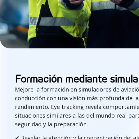
e
n
d
i
m
i
e
Formación mediante simula
n
Mejore la formación en simuladores de aviaci
conducción con una visión más profunda de la 
t
rendimiento. Eye tracking revela comportamie
o
situaciones similares a las del mundo real par
seguridad y la preparación.
✔
Revelar la atención y la concentración del a