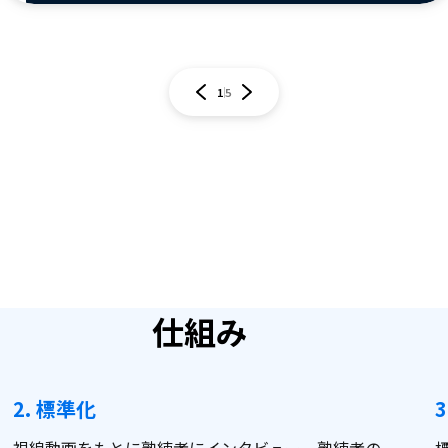
1
5
仕組み
2. 標準化
3