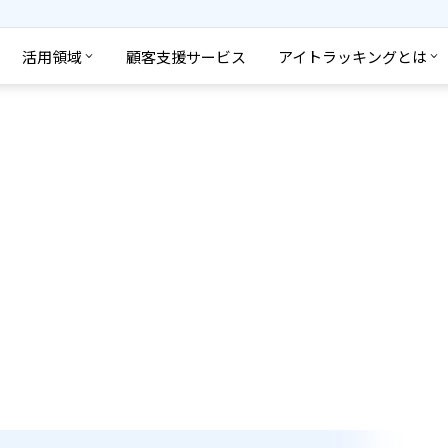
活用領域
顧客支援サービス
アイトラッキングとは
の品質維持/生産性向上を妨げて
活用することで、作業者のばらつ
きます。