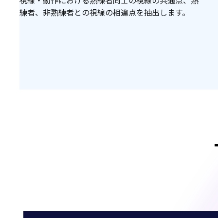
視線・動作における熟練者同士の視線の共通点、熟
練者、非熟練者との視線の相違点を抽出します。