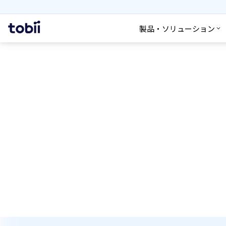
検索
ホ
製品・ソリューション
ー
ム
組み立て
組立作業の安定化
熟練者と非熟練者で技能のバラつきが生じ、それが全体
いることがあります。アイトラッキング（視線計測）を
きを減らし、品質維持、生産性向上へ繋げることがで