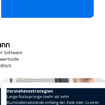
ann
er Software
 wertvolle
ßlich:
Verstehensstrategien
Lange Rücksprünge (mehr als zehn
Buchstabenabstände entlang der Zeile oder zu einer