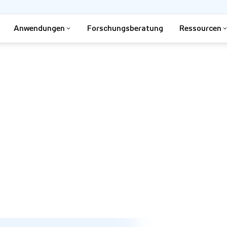
Anwendungen
Forschungsberatung
Ressourcen
n und Sprache erwerben
en Messung der menschlichen
nwendungen in der Linguistik