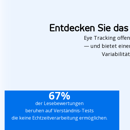
Entdecken Sie das 
Eye Tracking offe
— und bietet eine
Variabilit
67%
der Lesebewertungen
beruhen auf Verständnis-Tests
die keine Echtzeitverarbeitung ermöglichen.