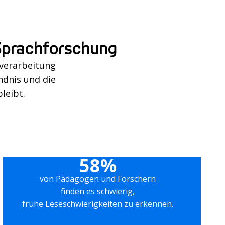
Sprachforschung
verarbeitung
ndnis und die
leibt.
58%
von Pädagogen und Forschern
finden es schwierig,
frühe Leseschwierigkeiten zu erkennen.