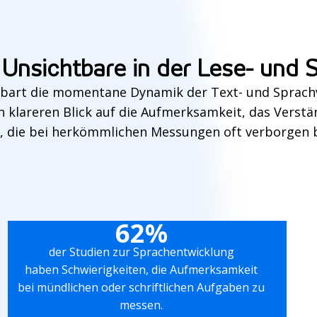
Unsichtbare in der Lese- und 
nbart die momentane Dynamik der Text- und Sprach
n klareren Blick auf die Aufmerksamkeit, das Verstä
ät, die bei herkömmlichen Messungen oft verborgen b
62%
der Studien zur Sprachentwicklung
haben Schwierigkeiten, die Aufmerksamkeit
bei mündlichen oder schriftlichen Aufgaben zu
messen.