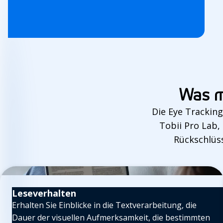
Was m
Die Eye Trackin
Tobii Pro Lab,
Rückschlüss
Leseverhalten
Erhalten Sie Einblicke in die Textverarbeitung, die
Dauer der visuellen Aufmerksamkeit, die bestimmten