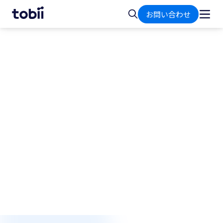
ホ
検
お問い合わせ
ー
索
ム
広告調査
サイネージ・動画メディア
などの 広告効果の評価
しかし、最近では、駅構内や電車内、街中、スー
パーなど、様々な場所にデジタルサイネージが設
置されるようになりました。これらの普及に伴
い、どの位置のどの広告が見られているのか、内
容はどこまで記憶されているのか、広告価値を正
しく評価し、競合メディアとの差別化を明確にし
たいというニーズが高まっています。