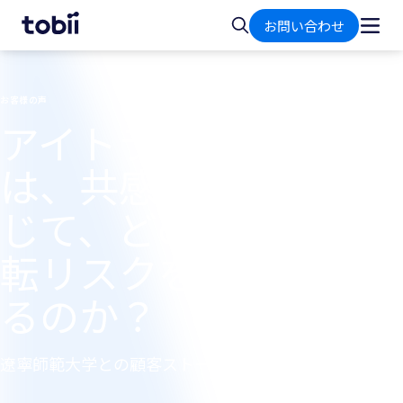
ホ
検
お問い合わせ
ー
索
ム
お客様の声
アイトラッキング
は、共感的反応を通
じて、どのように運
転リスクを予測でき
るのか？
遼寧師範大学との顧客ストーリー