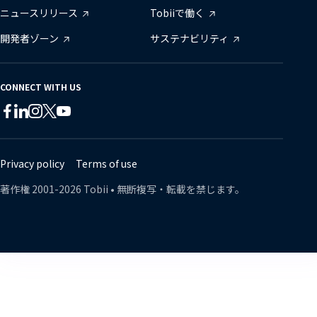
ニュースリリース
Tobiiで働く
開発者ゾーン
サステナビリティ
CONNECT WITH US
Tobii
Tobii
Tobii
Tobii
Tobii
Tobii
on
on
on
on
on
on
Twitter
Facebook
Linkedin
Instagram
Youtube
Lin
Privacy policy
Terms of use
著作権
2001-
2026
Tobii •
無断複写・転載を禁じます。