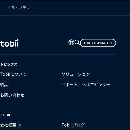
ライブラリー
言
TOBII CORPORATE
語
の
変
トピックス
更
Tobiiについて
ソリューション
製品
サポート／ヘルプセンター
お問い合わせ
TOBII
会社概要
Tobii ブログ