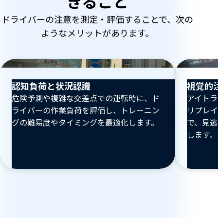
きること
ドライバーの注意を測定・評価することで、次の
ようなメリットがあります。
認知負荷と状況認識
視覚的
危険予測や複雑な交差点での運転時に、ド
アイトラ
ライバーの作業負荷を評価し、トレーニン
リプレイ
グの難易度やタイミングを最適化します。
で、見逃
します。