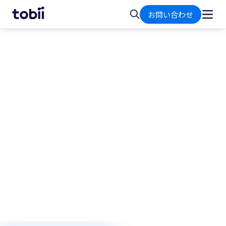
ホ
検
お問い合わせ
ー
索
ム
ドライビングシミュレーター
アイトラッキングで訓練、
安全性、ドライバーのパフ
ォーマンスを向上
シミュレーターを活用する
安全研究所や指導員に
とって、状況認識と効果的な注意管理は、意思決
定と安全運転に欠かせません。アイトラッキング
で隠れた行動を明らかにし、安全で質の高いドラ
イバー教育へとつなげることができます。