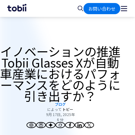
ホ
検
お問い合わせ
ー
索
ム
イノベーションの推進
Tobii Glasses Xが自動
車産業におけるパフォ
ーマンスをどのように
引き出すか？
ブログ
によって
トビー
9月 17日, 2025年
6 分