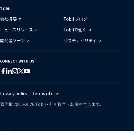
TOBII
会社概要
Tobii ブログ
ニュースリリース
Tobiiで働く
開発者ゾーン
サステナビリティ
CONNECT WITH US
Tobii
Tobii
Tobii
Tobii
Tobii
Tobii
on
on
on
on
on
on
Twitter
Facebook
Linkedin
Instagram
Youtube
Lin
Privacy policy
Terms of use
著作権
2001-
2026
Tobii •
無断複写・転載を禁じます。