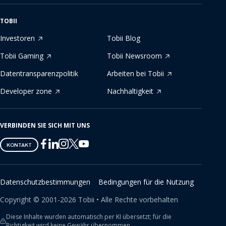
TOBII
Investoren
Tobii Blog
Tobii Gaming
Tobii Newsroom
Datentransparenzpolitik
Arbeiten bei Tobii
Developer zone
Nachhaltigkeit
VERBINDEN SIE SICH MIT UNS
Tobii
Tobii
Tobii
Tobii
Tobii
KONTAKT
on
on
on
on
on
Twitter
Facebook
Linkedin
Instagram
Youtube
Datenschutzbestimmungen
Bedingungen für die Nutzung
Copyright ©
2001-
2026
Tobii •
Alle Rechte vorbehalten
Diese Inhalte wurden automatisch per KI übersetzt; für die
Richtigkeit wird keine Gewähr übernommen.