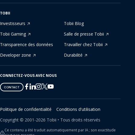
TOBII
Investisseurs
Tobii Blog
Tobii Gaming
Salle de presse Tobii
Transparence des données
Travailler chez Tobii
Developer zone
Durabilité
CONNECTEZ-VOUS AVEC NOUS
Tobii
Tobii
Tobii
Tobii
Tobii
CONTACT
on
on
on
on
on
Twitter
Facebook
Linkedin
Instagram
Youtube
Politique de confidentialité
Conditions d'utilisation
Copyright ©
2001-
2026
Tobii •
Tous droits réservés
Ce contenu a été traduit automatiquement par IA ; son exactitude