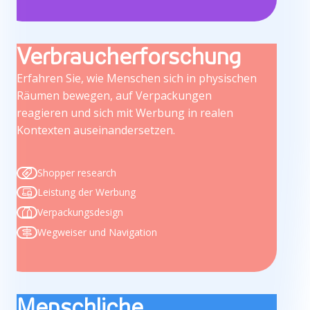
Verbraucherforschung
Erfahren Sie, wie Menschen sich in physischen
Räumen bewegen, auf Verpackungen
reagieren und sich mit Werbung in realen
Kontexten auseinandersetzen.
Shopper research
Leistung der Werbung
Verpackungsdesign
Wegweiser und Navigation
Menschliche