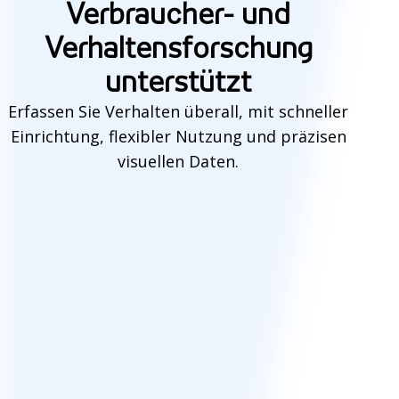
i
Verbraucher- und
e
Verhaltensforschung
e
unterstützt
s
Erfassen Sie Verhalten überall, mit schneller
Einrichtung, flexibler Nutzung und präzisen
f
visuellen Daten.
u
Step
1
of
3
: Siehe
n
k
t
i
o
n