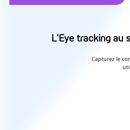
C
L'Eye tracking au 
o
m
Capturez le co
uti
m
Step
1
of
3
: Voir
e
n
t
c
e