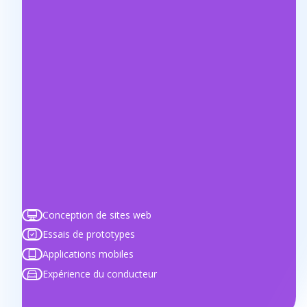
l
i
s
a
t
i
o
n
Conception de sites web
Essais de prototypes
Applications mobiles
Expérience du conducteur